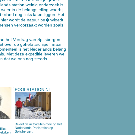
rlands station weinig onderzoek is
weer in de belangstelling waarbij
 eiland nog links laten liggen. Het
k hier wordt de natuur be�nvloedt
mensen veroorzaakt worden zoals
van het Verdrag van Spitsbergen
t over de gehele archipel, maar
Momenteel is het Nederlands belang
s. Met deze expeditie leveren we
en dat we ons nog steeds
POOLSTATION.NL
Beleef de activiteiten mee op het
Nederlands Poolstation op
ities
Spitsbergen.
ekijken.