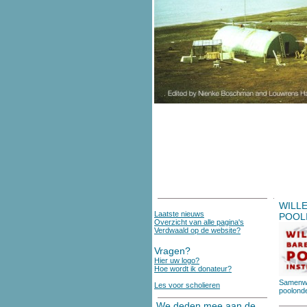
WILL
Laatste nieuws
POOL
Overzicht van alle pagina's
Verdwaald op de website?
Vragen?
Hier uw logo?
Hoe wordt ik donateur?
Samenwe
Les voor scholieren
poolond
We deden mee aan de