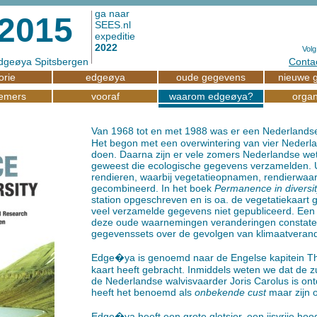
ga naar
2015
SEES.nl
expeditie
2022
Volg
 Edgeøya Spitsbergen
Contac
orie
edgeøya
oude gegevens
nieuwe 
emers
vooraf
waarom edgeøya?
organ
Van 1968 tot en met 1988 was er een Nederland
Het begon met een overwintering van vier Nederl
doen. Daarna zijn er vele zomers Nederlandse w
geweest die ecologische gegevens verzamelden. 
rendieren, waarbij vegetatieopnamen, rendierwaa
gecombineerd. In het boek
Permanence in diversi
station opgeschreven en is oa. de vegetatiekaart g
veel verzamelde gegevens niet gepubliceerd. Een 
deze oude waarnemingen veranderingen constater
gegevenssets over de gevolgen van klimaatverand
Edge�ya is genoemd naar de Engelse kapitein Th
kaart heeft gebracht. Inmiddels weten we dat de z
de Nederlandse walvisvaarder Joris Carolus is ontd
heeft het benoemd als
onbekende cust
maar zijn o
Edge�ya heeft een grote gletsjer, een ijsvrije ho