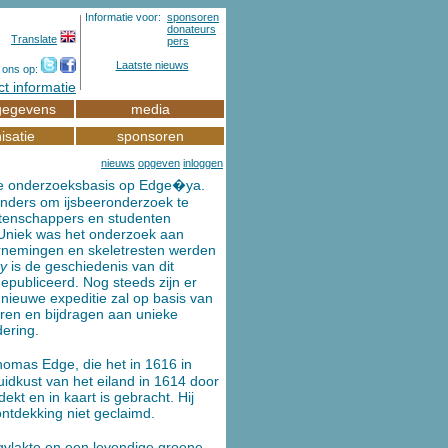
Informatie voor:
sponsoren
donateurs
Translate
pers
Laatste nieuws
 ons op:
t informatie
gegevens
media
isatie
sponsoren
nieuws
opgeven
inloggen
se onderzoeksbasis op Edge�ya.
anders om ijsbeeronderzoek te
etenschappers en studenten
Uniek was het onderzoek aan
rnemingen en skeletresten werden
ty
is de geschiedenis van dit
epubliceerd. Nog steeds zijn er
nieuwe expeditie zal op basis van
en en bijdragen aan unieke
ering.
omas Edge, die het in 1616 in
uidkust van het eiland in 1614 door
ekt en in kaart is gebracht. Hij
ntdekking niet geclaimd.
ogvlakte en een levendige groene