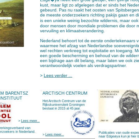
kust, maar ligt zo afgelegen dat er sinds het Nede
gebeurd. Pas nu raakt het oosten van Spitsbergen 
de meeste onderzoekers richting pakijs gaan en dit
is een unieke weinig bezochte wildernis, maar oo
door mensen door mondiale problemen die door 
vervuiling en klimaatverandering.
Nederland behoort tot de eerste ondertekenaars 
waarmee het afzag van Nederlandse soevereignitei
wel rechten verkreeg tot exploitatie en toegang. 
een goede bescherming en behoud van de wilderni
een bijdrage aan dit belang, maar laten we ook zi
verantwoordelijk voelen als verdragspartner.
>
Lees verder ...
EM BARENTSZ
ARCTISCH CENTRUM
INSTITUUT
Het Arctisch Centrum van de
Rijkskuniversiteit Groningen
bestaat in 2015 al 45 jaar.
>
Lees meer...
rkingsverband van
erzoekers in Nederland.
Publicaties van oude exped
>
Lees meer...
naar Edgeøya kun je hier b