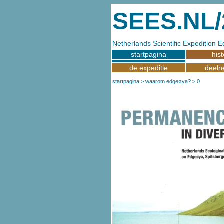
SEES.NL/
Netherlands Scientific Expedition
startpagina
hist
de expeditie
deeln
startpagina
>
waarom edgeøya?
> 0