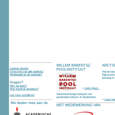
WILLEM BARENTSZ
ARCTI
Laatste nieuws
POOLINSTITUUT
Overzicht van alle pagina's
Het Arcti
Verdwaald op de website?
Rijkskuniv
bestaat in
Vragen?
Hier uw logo?
>
Lees meer...
Hoe wordt ik donateur?
Samenwerkingsverband van
Les voor scholieren
poolonderzoekers in Nederland.
>
Lees mee
We deden mee aan de
MET MEDEWERKING VAN