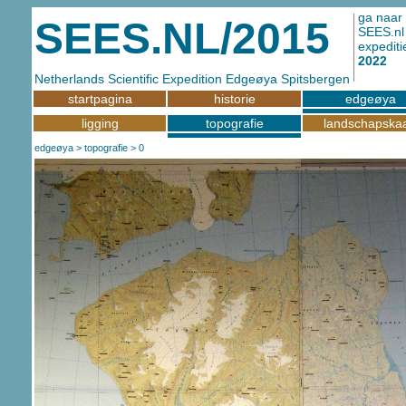
ga naar
SEES.NL/2015
SEES.nl
expediti
2022
Netherlands Scientific Expedition Edgeøya Spitsbergen
startpagina
historie
edgeøya
ligging
topografie
landschapskaa
edgeøya
>
topografie
> 0