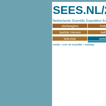
SEES.NL/
Netherlands Scientific Expedition 
startpagina
hist
laatste nieuws
twit
televisie
web
media
>
over de expeditie
>
weblogs