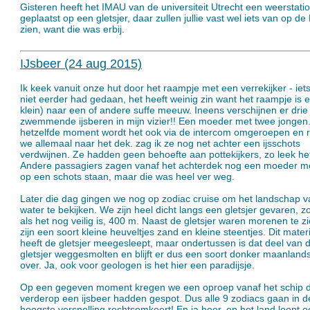
Gisteren heeft het IMAU van de universiteit Utrecht een weerstati
geplaatst op een gletsjer, daar zullen jullie vast wel iets van op d
zien, want die was erbij.
IJsbeer (24 aug 2015)
Ik keek vanuit onze hut door het raampje met een verrekijker - iets
niet eerder had gedaan, het heeft weinig zin want het raampje is 
klein) naar een of andere suffe meeuw. Ineens verschijnen er drie
zwemmende ijsberen in mijn vizier!! Een moeder met twee jongen
hetzelfde moment wordt het ook via de intercom omgeroepen en 
we allemaal naar het dek. zag ik ze nog net achter een ijsschots
verdwijnen. Ze hadden geen behoefte aan pottekijkers, zo leek he
Andere passagiers zagen vanaf het achterdek nog een moeder me
op een schots staan, maar die was heel ver weg.
Later die dag gingen we nog op zodiac cruise om het landschap v
water te bekijken. We zijn heel dicht langs een gletsjer gevaren, zo
als het nog veilig is, 400 m. Naast de gletsjer waren morenen te z
zijn een soort kleine heuveltjes zand en kleine steentjes. Dit mater
heeft de gletsjer meegesleept, maar ondertussen is dat deel van 
gletsjer weggesmolten en blijft er dus een soort donker maanlan
over. Ja, ook voor geologen is het hier een paradijsje.
Op een gegeven moment kregen we een oproep vanaf het schip d
verderop een ijsbeer hadden gespot. Dus alle 9 zodiacs gaan in d
hoogste versnelling rechtsomkeert! En ja hoor, op het land loopt 