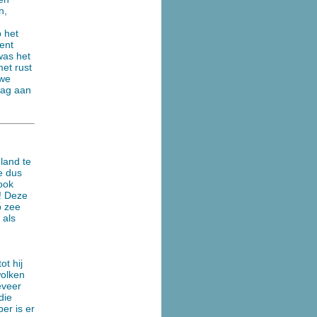
n,
 het
ent
was het
et rust
 we
mag aan
land te
e dus
ook
! Deze
p zee
 als
t hij
wolken
eveer
die
er is er