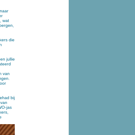
 naar
er
, wat
bergen,
kers die
n
n jullie
ateerd
n van
angen.
voor
ehad bij
 van
WO-jas
kers,
e