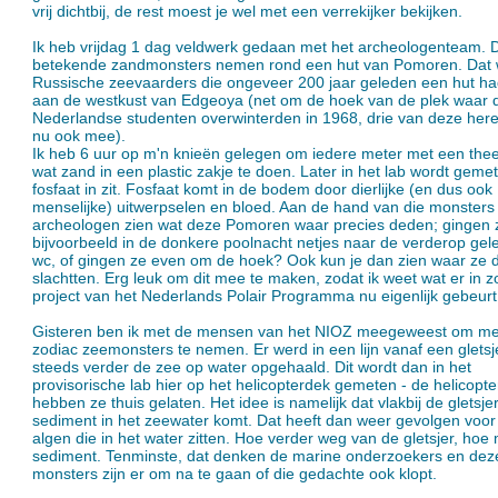
vrij dichtbij, de rest moest je wel met een verrekijker bekijken.
Ik heb vrijdag 1 dag veldwerk gedaan met het archeologenteam. 
betekende zandmonsters nemen rond een hut van Pomoren. Dat
Russische zeevaarders die ongeveer 200 jaar geleden een hut h
aan de westkust van Edgeoya (net om de hoek van de plek waar d
Nederlandse studenten overwinterden in 1968, drie van deze here
nu ook mee).
Ik heb 6 uur op m'n knieën gelegen om iedere meter met een thee
wat zand in een plastic zakje te doen. Later in het lab wordt gemet
fosfaat in zit. Fosfaat komt in de bodem door dierlijke (en dus ook
menselijke) uitwerpselen en bloed. Aan de hand van die monster
archeologen zien wat deze Pomoren waar precies deden; gingen 
bijvoorbeeld in de donkere poolnacht netjes naar de verderop gel
wc, of gingen ze even om de hoek? Ook kun je dan zien waar ze 
slachtten. Erg leuk om dit mee te maken, zodat ik weet wat er in z
project van het Nederlands Polair Programma nu eigenlijk gebeurt
Gisteren ben ik met de mensen van het NIOZ meegeweest om me
zodiac zeemonsters te nemen. Er werd in een lijn vanaf een gletsj
steeds verder de zee op water opgehaald. Dit wordt dan in het
provisorische lab hier op het helicopterdek gemeten - de helicopte
hebben ze thuis gelaten. Het idee is namelijk dat vlakbij de gletsje
sediment in het zeewater komt. Dat heeft dan weer gevolgen voor
algen die in het water zitten. Hoe verder weg van de gletsjer, hoe
sediment. Tenminste, dat denken de marine onderzoekers en dez
monsters zijn er om na te gaan of die gedachte ook klopt.