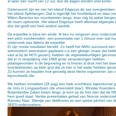
al weer een nacht van 12 uur, dus de dagen worden snel korter.
Gisteravond zijn we van het eiland Edgeoya de zee overgestoken
het eiland Spitsbergen. Dat is eigenlijk het hoofdeiland en daar vo
Wilem Barentsz ten noordwesten langs; daar zag hij spitse bergen
de naam opleverde. Het eiland Edgeoya heeft allemaal afgetopte 
dus dat geeft een heel andere aanblik.
De expeditie is bijna ten einde. Ik ben nu omgeven door onderzoe
een pitch voorbereiden: een presentatie van 1 minuut over wat hu
onderzoek was tijdens de expeditie.
Er zijn mooie resultaten bereikt: Zo heeft het IMAU succesvol een
automatisch weerstation geplaatst o p een gletsjer (maar dat hebbe
vast al bij de NOS gezien); hebben de vegetatiekundigen geconst
dat er in vergelijking met 1968 grote veranderingen hebben
plaatsgevonden in de begroeiing en is Imares al druk met het doe
toxiciteitstesten op klein grut dat ze hier in het water hebben gev
Zo kunnen ze bepalen hoe gevoelig deze kleine organismen zijn 
bijvoorbeeld olie.
We hebben inmiddels (28 aug) een hele vruchtbare bijeenkomst g
de Unis in Longyearbyen (de universiteit daar). Minister Koenders
Buitenlandse Zaken kwam langs; je kunt op de foto zien dat de N
hem goed staat. Verder presentaties gehad van Noorse onderzoe
Ramsey Nasr, Stientje van Veldhoven en een aantal pitches van d
SEES-onderzoekers.