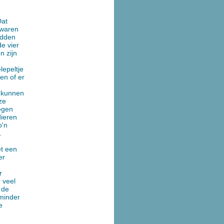
Dat
 waren
adden
e vier
n zijn
lepeltje
en of er
s kunnen
ze
egen
dieren
o'n
.
t een
er
r
r veel
 de
 minder
e