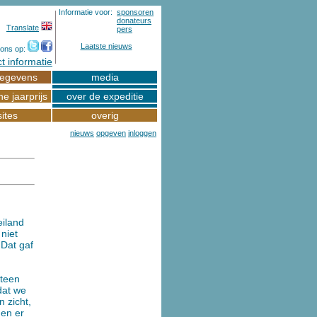
Informatie voor:
sponsoren
donateurs
Translate
pers
Laatste nieuws
 ons op:
t informatie
gegevens
media
e jaarprijs
over de expeditie
ites
overig
nieuws
opgeven
inloggen
eiland
niet
 Dat gaf
eteen
dat we
 zicht,
men er