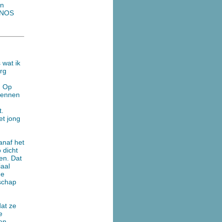
on
e NOS
 wat ik
erg
. Op
rennen
t.
t jong
anaf het
 dicht
ien. Dat
iaal
de
dschap
at ze
e
een