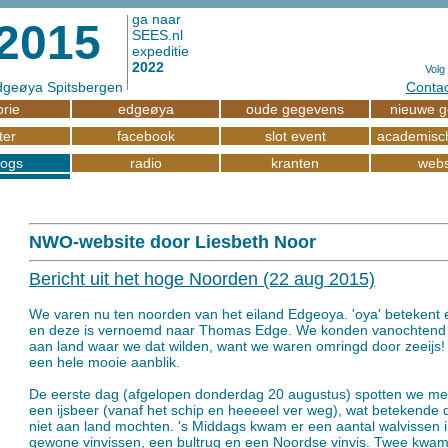
ga naar
2015
SEES.nl
expeditie
2022
Volg
Edgeøya Spitsbergen
Contac
orie
edgeøya
oude gegevens
nieuwe 
ter
facebook
slot event
academisch
logs
radio
kranten
webs
NWO-website door Liesbeth Noor
Bericht uit het hoge Noorden (22 aug 2015)
We varen nu ten noorden van het eiland Edgeoya. 'oya' betekent 
en deze is vernoemd naar Thomas Edge. We konden vanochtend 
aan land waar we dat wilden, want we waren omringd door zeeijs!
een hele mooie aanblik.
De eerste dag (afgelopen donderdag 20 augustus) spotten we m
een ijsbeer (vanaf het schip en heeeeel ver weg), wat betekende 
niet aan land mochten. 's Middags kwam er een aantal walvissen in
gewone vinvissen, een bultrug en een Noordse vinvis. Twee kwa