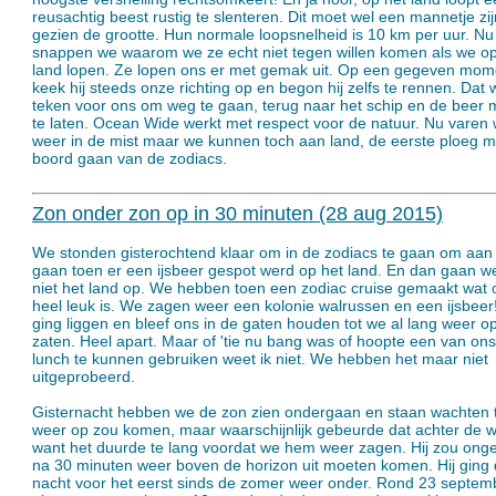
reusachtig beest rustig te slenteren. Dit moet wel een mannetje zij
gezien de grootte. Hun normale loopsnelheid is 10 km per uur. Nu
snappen we waarom we ze echt niet tegen willen komen als we op
land lopen. Ze lopen ons er met gemak uit. Op een gegeven mom
keek hij steeds onze richting op en begon hij zelfs te rennen. Dat 
teken voor ons om weg te gaan, terug naar het schip en de beer m
te laten. Ocean Wide werkt met respect voor de natuur. Nu varen
weer in de mist maar we kunnen toch aan land, de eerste ploeg 
boord gaan van de zodiacs.
Zon onder zon op in 30 minuten (28 aug 2015)
We stonden gisterochtend klaar om in de zodiacs te gaan om aan 
gaan toen er een ijsbeer gespot werd op het land. En dan gaan w
niet het land op. We hebben toen een zodiac cruise gemaakt wat 
heel leuk is. We zagen weer een kolonie walrussen en een ijsbeer
ging liggen en bleef ons in de gaten houden tot we al lang weer o
zaten. Heel apart. Maar of 'tie nu bang was of hoopte een van ons
lunch te kunnen gebruiken weet ik niet. We hebben het maar niet
uitgeprobeerd.
Gisternacht hebben we de zon zien ondergaan en staan wachten to
weer op zou komen, maar waarschijnlijk gebeurde dat achter de 
want het duurde te lang voordat we hem weer zagen. Hij zou ong
na 30 minuten weer boven de horizon uit moeten komen. Hij ging 
nacht voor het eerst sinds de zomer weer onder. Rond 23 septemb